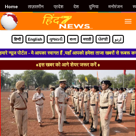
Home
ताज़ातरीन
प्रदेश
देश
दुनिया
मनोरंजन
स्
M
हिन्दी
English
ગુજરાતી
বাংলা
मराठी
ਪੰਜਾਬੀ
اردو
यूज पोर्टल - मे आपका स्वागत हैं ,यहाँ आपको हमेशा ताजा खबरों से रूबरू कराया
♦इस खबर को आगे शेयर जरूर करें ♦