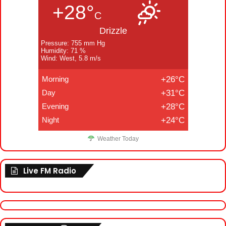
+28°
C
Drizzle
Pressure: 755 mm Hg
Humidity: 71 %
Wind: West, 5.8 m/s
Morning
+26°C
Day
+31°C
Evening
+28°C
Night
+24°C
Weather Today
Live FM Radio