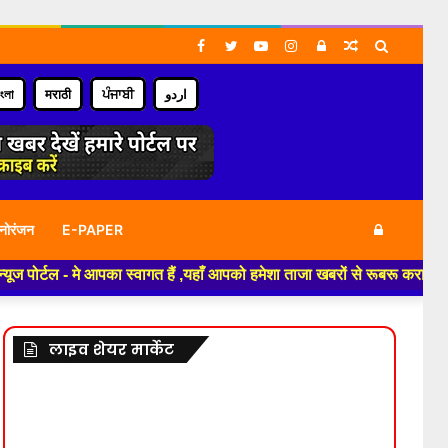
Facebook
Twitter
YouTube
Instagram
Log
Random
Search
In
Article
for
াংলা
मराठी
ਪੰਜਾਬੀ
اردو
Log
नोरंजन
E-PAPER
टल - मे आपका स्वागत हैं ,यहाँ आपको हमेशा ताजा खबरों से रूबरू कराया जाएगा , 
In
लाइव शेयर मार्केट