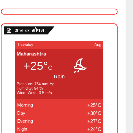
आज का मौषम
Thursday
Aug
Maharashtra
+25°
C
Rain
Pressure: 754 mm Hg
Humidity: 94 %
Wind: West, 3.5 m/s
Morning
+25°C
Day
+30°C
Evening
+27°C
Night
+24°C