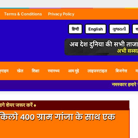
Terms & Conditions
Privacy Policy
हिन्दी
English
ગુજરાતી
ব
्राइम
खेल
शिक्षा
स्वास्थ्य
आम मुद्दे
लाइफस्टाइल
बिजनेस
म
नमस्कार हमारे न्यूज पोर्
े शेयर जरूर करें ♦
 किलो 400 ग्राम गांजा के साथ एक