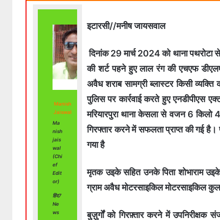
इटारसी//मनीष जायसवाल
दिनांक 29 मार्च 2024 को थाना पथरोटा से प्
की शर्ट पहने हुए लाल रंग की एचएफ डीएल
अवैध शराब सामग्री ब्लास्टर किसी व्यक्त
पुलिस पर कार्रवाई करते हुए एनडीपीएस एक्
Manish
मरियारपुरा थाना केसला से वजन 6 किलो 4
Jaiswal
Ma
गिरफ्तार करने में सफलता प्राप्त की गई ह
nish
jais
गया है
wal
(Chi
ef
मृतक उइके सहित उनके पिता शोभाराम उइके
Edit
or)
ग्राम अवैध मोटरसाइकिल मोटरसाइकिल कुल 
हिंद7
Ne
ws
बुज़ुर्गों को गिरफ़्तार करने में उपनिरीक्ष