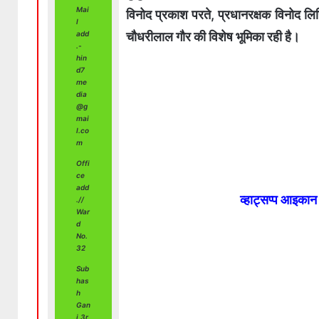
Mai
विनोद प्रकाश परते, प्रधानरक्षक विनोद लि
l
चौधरीलाल गौर की विशेष भूमिका रही है।
add
.-
hin
d7
me
dia
@g
mai
l.co
m
Offi
ce
add
व्हाट्सप्प आइका
.//
War
d
No.
32
Sub
has
h
Gan
j,3r