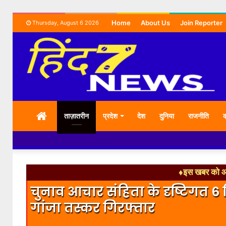
Home
About Us
Join Reporter
Thursday, August 6 2026
HOME
ताज़ातरीन
प्रदेश
देश
दुनिया
राजनीति
क
♦इस खबर को आग
चुनाव आचार संहिता के दृष्टिगत 6
गांजा तस्कर गिरफ्तार