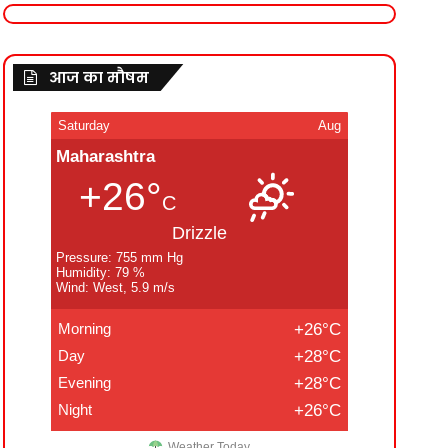
आज का मौषम
Saturday
Aug
Maharashtra
+26°
C
Drizzle
Pressure: 755 mm Hg
Humidity: 79 %
Wind: West, 5.9 m/s
Morning
+26°C
Day
+28°C
Evening
+28°C
Night
+26°C
Weather Today