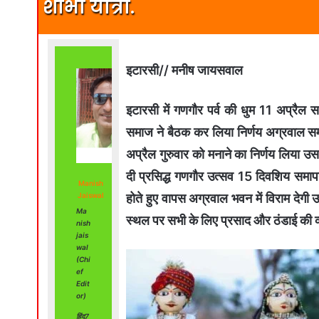
शोभा यात्रा.
इटारसी// मनीष जायसवाल
इटारसी में गणगौर पर्व की धुम 11 अप्रैल 
समाज ने बैठक कर लिया निर्णय अग्रवाल समा
अप्रैल गुरुवार को मनाने का निर्णय लिया उ
दी प्रसिद्ध गणगौर उत्सव 15 दिवशिय समापन 
Manish
होते हुए वापस अग्रवाल भवन में विराम देग
Jaiswal
Ma
स्थल पर सभी के लिए प्रसाद और ठंडाई की व
nish
jais
wal
(Chi
ef
Edit
or)
हिंद7