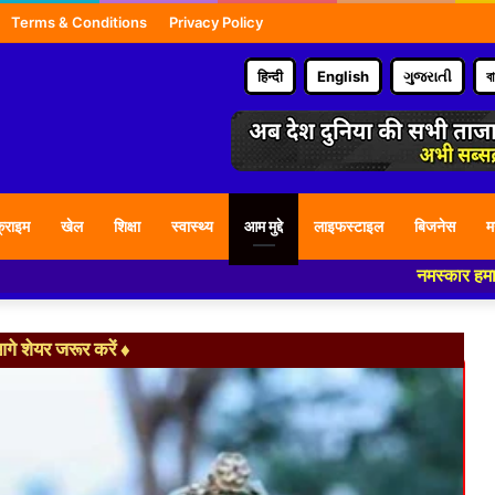
Terms & Conditions
Privacy Policy
हिन्दी
English
ગુજરાતી
ব
्राइम
खेल
शिक्षा
स्वास्थ्य
आम मुद्दे
लाइफस्टाइल
बिजनेस
म
नमस्कार हमारे न्यूज पोर्टल
े शेयर जरूर करें ♦