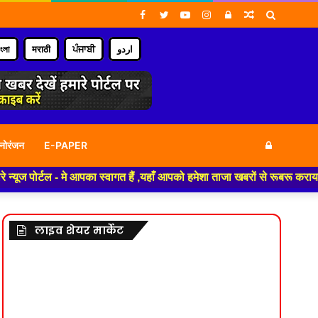
Facebook
Twitter
YouTube
Instagram
Log
Random
Search
In
Article
for
াংলা
मराठी
ਪੰਜਾਬੀ
اردو
Log
नोरंजन
E-PAPER
 - मे आपका स्वागत हैं ,यहाँ आपको हमेशा ताजा खबरों से रूबरू कराया जाएगा , खब
In
लाइव शेयर मार्केट