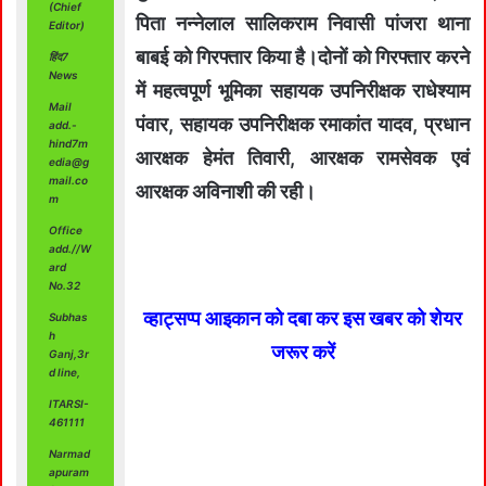
(Chief
पिता नन्नेलाल सालिकराम निवासी पांजरा थाना
Editor)
बाबई को गिरफ्तार किया है।दोनों को गिरफ्तार करने
हिंद7
News
में महत्वपूर्ण भूमिका सहायक उपनिरीक्षक राधेश्याम
Mail
पंवार, सहायक उपनिरीक्षक रमाकांत यादव, प्रधान
add.-
hind7m
आरक्षक हेमंत तिवारी, आरक्षक रामसेवक एवं
edia@g
mail.co
आरक्षक अविनाशी की रही।
m
Office
add.//W
ard
No.32
व्हाट्सप्प आइकान को दबा कर इस खबर को शेयर
Subhas
h
जरूर करें
Ganj,3r
d line,
ITARSI-
461111
Narmad
apuram