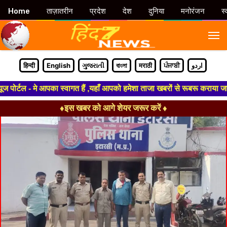
Home
ताज़ातरीन
प्रदेश
देश
दुनिया
मनोरंजन
स्
M
हिन्दी
English
ગુજરાતી
বাংলা
मराठी
ਪੰਜਾਬੀ
اردو
ोर्टल - मे आपका स्वागत हैं ,यहाँ आपको हमेशा ताजा खबरों से रूबरू कराया जाएगा
♦इस खबर को आगे शेयर जरूर करें ♦