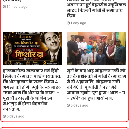
अगस्त पर हुई बेहतरीन म्यूजिकल
14 hours ago
नाइट फिल्मी गीतों ने समा बांध
दिया.
1 day ago
हरफनमौला कलाकार एवं हिंदी
सुरों के बादशाह मोहम्मद रफी को
सिनेमा के महान पार्श्व गायक स्व.
उनके प्रशंसको ने गीतों के माध्यम
किशोर कुमार के जन्म दिवस 4
से दी श्रद्धांजलि, मोहम्मद रफी
अगस्त को होगी म्यूजिकल नाइट
की 46 वी पुण्यतिथि पर “मेरी
“एक शाम किशोर दा के नाम” –
आवाज सुनो” ग्रुप द्वारा “शाम – ए
पुरानी इटारसी के अभिनंदन
– रफी” का हुआ आयोजन.
सभागृह में होगा बेहतरीन
5 days ago
कार्यक्रम.
5 days ago