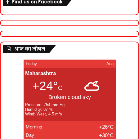
Find us on Facebook
आज का मौषम
Friday
Aug
Maharashtra
+24°
C
Broken cloud sky
Pressure: 754 mm Hg
Humidity: 87 %
Wind: West, 4.5 m/s
Morning
+26°C
Day
+30°C