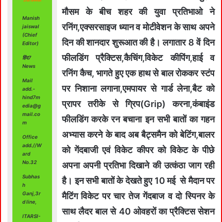
मौसम के बीच शहर की युवा प्रतिभाओ ने
Manish
रनिंग,एक्सरसाइज ध्यान व मोटीवेशन के साथ अपने
jaiswal
(Chief
दिन की शानदार शुरूआत की है। लगातार 8 वें दिन
Editor)
फीलडिंग प्रैक्टिस,कैचिंग,विकेट कीपिंग,हाई व
हिंद7
News
रनिंग कैच, भागते हुए एक हाथ से बाल रोककर स्टंप
Mail
पर निशाना लगाना,एमपायर से गार्ड लेना,बैट को
add.-
hind7m
प्रापर तरीके से ग्रिप(Grip) करना,कंबाइंड
edia@g
mail.co
फीलडिंग करके रन बचाना इन सभी बातों का गहन
m
अभ्यास करने के बाद अब बैट्समैन को बेटिंग,बालर
Office
add.//W
को गेंदबाजी एवं विकेट कीपर को विकेट के पीछे
ard
No.32
अपना अपनी प्रतिभा दिखाने की उत्कंठा जाग रही
Subhas
है। इन सभी बातों के देखते हुए 10 मई से मैदान पर
h
Ganj,3r
मैटिंग विकेट पर चार तेज गेंदबाज व दो स्पिनर के
d line,
साथ लैदर बाल से 40 ओवहरों का प्रैक्टिस सेशन
ITARSI-