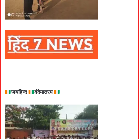
जयहिन्द
वंदेमातरम