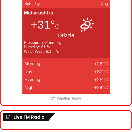
Saturday
Aug
Maharashtra
+31°
C
Drizzle
Pressure: 754 mm Hg
Humidity: 61 %
Wind: West, 6.1 m/s
Morning
+26°C
Day
+30°C
Evening
+26°C
Night
+24°C
Weather Today
Live FM Radio