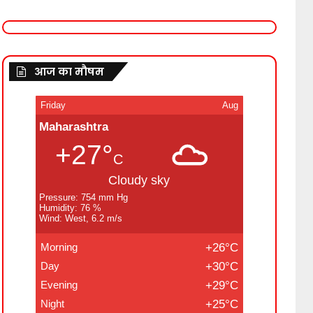
आज का मौषम
Friday
Aug
Maharashtra
+27°
C
Cloudy sky
Pressure: 754 mm Hg
Humidity: 76 %
Wind: West, 6.2 m/s
Morning
+26°C
Day
+30°C
Evening
+29°C
Night
+25°C