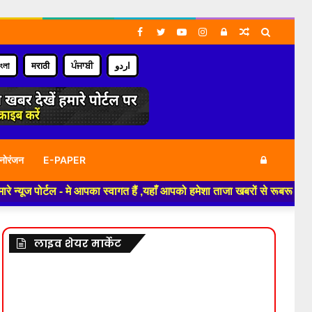
Facebook
Twitter
YouTube
Instagram
Log
Random
Search
In
Article
for
াংলা
मराठी
ਪੰਜਾਬੀ
اردو
Log
नोरंजन
E-PAPER
र्टल - मे आपका स्वागत हैं ,यहाँ आपको हमेशा ताजा खबरों से रूबरू कराया जाएगा
In
लाइव शेयर मार्केट