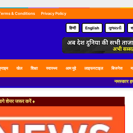
Terms & Conditions
Privacy Policy
हिन्दी
English
ગુજરાતી
ব
्राइम
खेल
शिक्षा
स्वास्थ्य
आम मुद्दे
लाइफस्टाइल
बिजनेस
म
नमस्कार हमारे न्यूज पो
े शेयर जरूर करें ♦