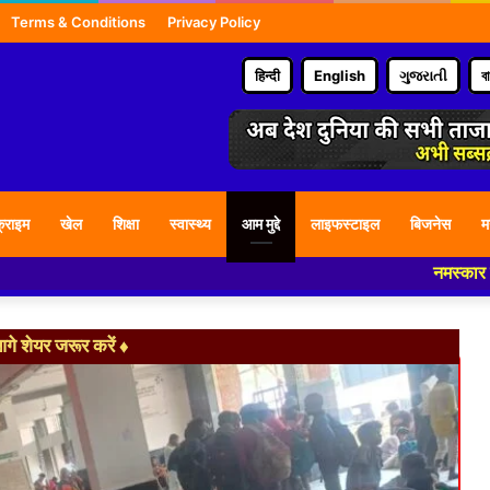
Terms & Conditions
Privacy Policy
हिन्दी
English
ગુજરાતી
ব
्राइम
खेल
शिक्षा
स्वास्थ्य
आम मुद्दे
लाइफस्टाइल
बिजनेस
म
नमस्कार हमारे न्यूज पोर
े शेयर जरूर करें ♦