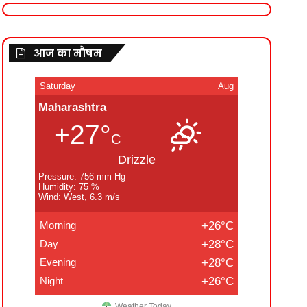
आज का मौषम
Saturday
Aug
Maharashtra
+27°
C
Drizzle
Pressure: 756 mm Hg
Humidity: 75 %
Wind: West, 6.3 m/s
Morning
+26°C
Day
+28°C
Evening
+28°C
Night
+26°C
Weather Today