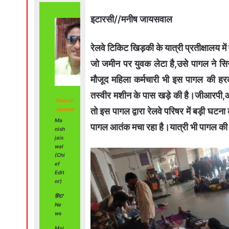
इटारसी//मनीष जायसवाल
रेलवे टिकिट खिड़की के यात्री प्रतीक्षालय 
जो जमीन पर युवक लेटा है,उसे पागल ने सिर 
मौजूद महिला कर्मचारी भी इस पागल की हर
तस्वीर मशीन के पास खड़े की है।जीआरपी,
Manish
तो इस पागल द्वारा रेलवे परिषर में बड़ी घटन
Jaiswal
Ma
पागल आतंक मचा रहा है।यात्री भी पागल की 
nish
jais
wal
(Chi
ef
Edit
or)
हिंद7
Ne
ws
Mai