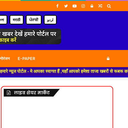
Facebook
Twitter
YouTube
Instagram
Log
Random
Search
In
Article
for
াংলা
मराठी
ਪੰਜਾਬੀ
اردو
Log
नोरंजन
E-PAPER
्टल - मे आपका स्वागत हैं ,यहाँ आपको हमेशा ताजा खबरों से रूबरू कराया जाएगा 
In
लाइव शेयर मार्केट