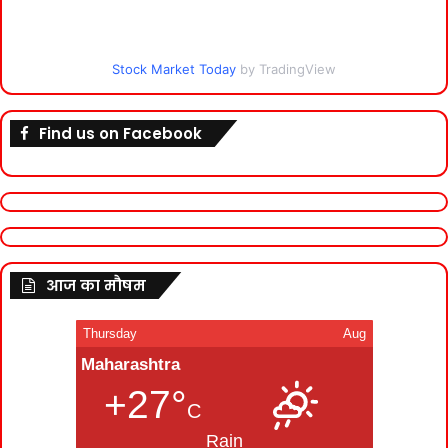
Stock Market Today
by TradingView
Find us on Facebook
आज का मौषम
Thursday
Aug
Maharashtra
+27°
C
Rain