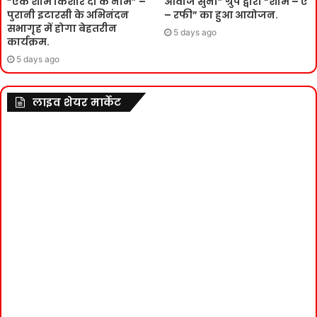
“एक शाम किशोर दा के नाम” –
आवाज सुनो” ग्रुप द्वारा “शाम – ए
पुरानी इटारसी के अभिनंदन
– रफी” का हुआ आयोजन.
सभागृह में होगा बेहतरीन
5 days ago
कार्यक्रम.
5 days ago
लाइव शेयर मार्केट