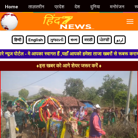
Home
ताज़ातरीन
प्रदेश
देश
दुनिया
मनोरंजन
स्
M
हिन्दी
English
ગુજરાતી
বাংলা
मराठी
ਪੰਜਾਬੀ
اردو
ूज पोर्टल - मे आपका स्वागत हैं ,यहाँ आपको हमेशा ताजा खबरों से रूबरू कराया ज
♦इस खबर को आगे शेयर जरूर करें ♦