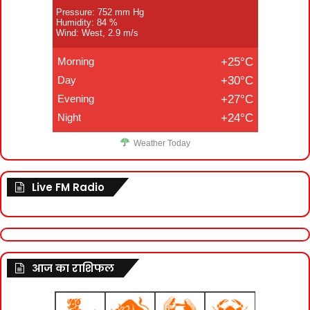
Pressure: 752 mm Hg
Humidity: 84 %
Wind: West, 2.9 m/s
Morning
+25°C
Day
+30°C
Evening
+27°C
Night
+24°C
Weather Today
Live FM Radio
आज का राशिफल