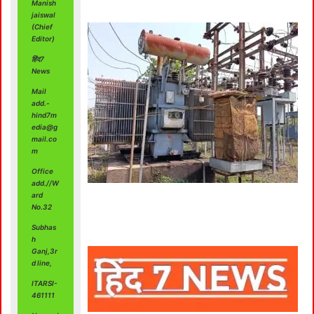
Manish
jaiswal
(Chief
Editor)
हिंद7
News
Mail
add.-
hind7m
edia@g
mail.co
m
Office
add.//W
ard
No.32
Subhas
h
Ganj,3r
d line,
ITARSI-
461111