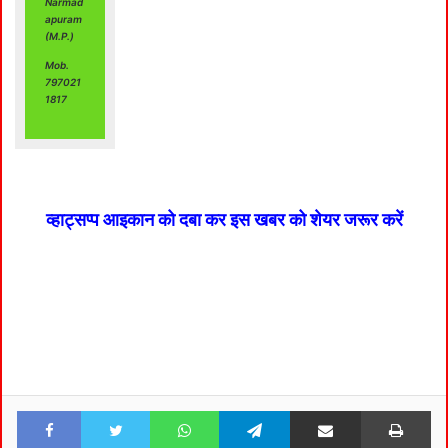
Narmad
apuram
(M.P.)
Mob.
797021
1817
व्हाट्सप्प आइकान को दबा कर इस खबर को शेयर जरूर करें
Facebook
Twitter
WhatsApp
Telegram
Share via Email
Pri