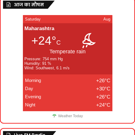
आज का मौषम
Saturday
Aug
Maharashtra
+24°
C
Temperate rain
Pressure: 754 mm Hg
Humidity: 91 %
Wind: Southwest, 6.1 m/s
Morning
+26°C
Day
+30°C
Evening
+26°C
Night
+24°C
Weather Today