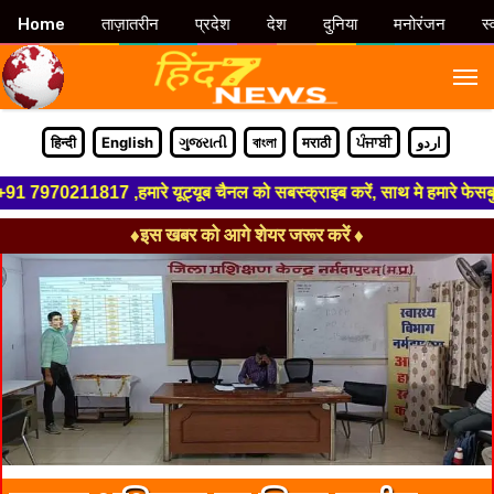
Home
ताज़ातरीन
प्रदेश
देश
दुनिया
मनोरंजन
स्
M
हिन्दी
English
ગુજરાતી
বাংলা
मराठी
ਪੰਜਾਬੀ
اردو
7970211817 ,हमारे यूट्यूब चैनल को सबस्क्राइब करें, साथ मे हमारे फेसबुक को 
♦इस खबर को आगे शेयर जरूर करें ♦