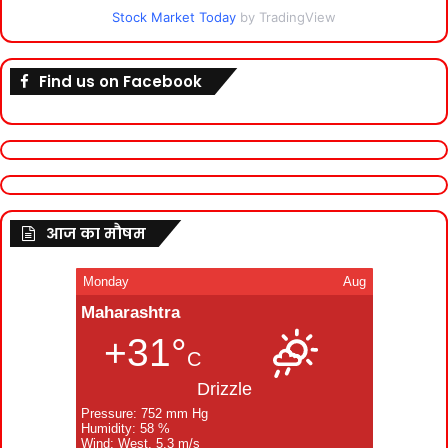
Stock Market Today
by TradingView
Find us on Facebook
आज का मौषम
Monday
Aug
Maharashtra
+31°
C
Drizzle
Pressure: 752 mm Hg
Humidity: 58 %
Wind: West, 5.3 m/s