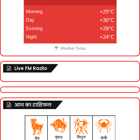
Morning
+25°C
Day
+30°C
Evening
+29°C
Night
+24°C
Weather Today
Live FM Radio
आज का राशिफल