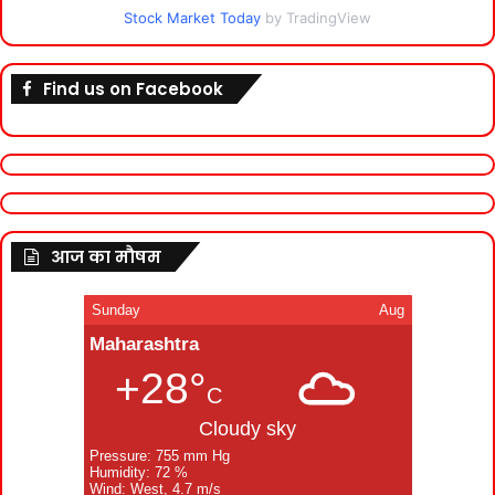
Stock Market Today
by TradingView
Find us on Facebook
आज का मौषम
Sunday
Aug
Maharashtra
+28°
C
Cloudy sky
Pressure: 755 mm Hg
Humidity: 72 %
Wind: West, 4.7 m/s