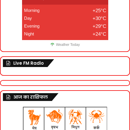
Morning
+25°C
Day
+30°C
Evening
+29°C
Night
+24°C
Weather Today
Live FM Radio
आज का राशिफल