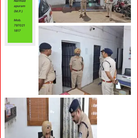
Narmad
apuram
(M.P.)
Mob.
797021
1817