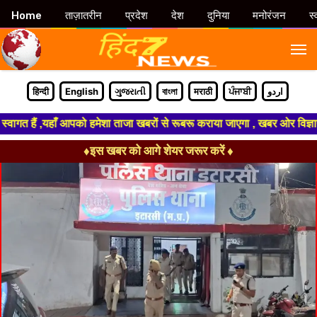
Home
ताज़ातरीन
प्रदेश
देश
दुनिया
मनोरंजन
स्
M
हिन्दी
English
ગુજરાતી
বাংলা
मराठी
ਪੰਜਾਬੀ
اردو
 हैं ,यहाँ आपको हमेशा ताजा खबरों से रूबरू कराया जाएगा , खबर ओर विज्ञापन के 
♦इस खबर को आगे शेयर जरूर करें ♦