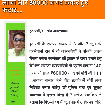
सोना और ₹60000 नगद लेकर हुए
फरार….
इटारसी// मनीष जायसवाल
इटारसी के सराफा बाजार में 6 और 7 जून की
दरमियानी रात में दो नकाबपोशों ने पांचवी लाइन
स्थित मनोज स्वर्णकार की दुकान से जेवर बनाने हेतु
विभिन्न सराफा व्यवसायियों से प्राप्त लगभग 140
Manish
ग्राम सोना एवं ₹60000 नगद की चोरी की ।।।
Jaiswal
…सराफा बाजार जैसे पॉश इलाके में चोरी होना
Manish
निश्चित रूपसे रात्रि की पुलिस गश्त एवं सुरक्षा
jaiswal
(Chief
व्यवस्था में प्रश्न चिन्ह है ? मनोज स्वर्णकार ने
Editor)
बताया कि पिछली वर्ष भी जून माह में उनके यहां चोरी
हिंद7