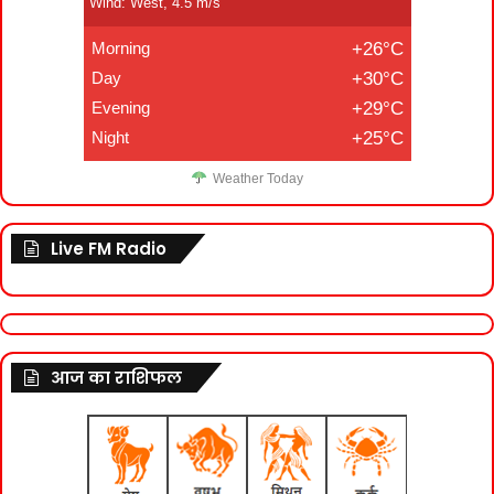
Wind: West, 4.5 m/s
Morning
+26°C
Day
+30°C
Evening
+29°C
Night
+25°C
Weather Today
Live FM Radio
आज का राशिफल