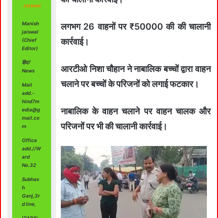
Jaiswal
Manish
लगभग 26 वाहनों पर ₹50000 की की चालानी
jaiswal
कार्रवाई।
(Chief
Editor)
हिंद7
आरटीओ निशा चौहान ने नाबालिक बच्चों द्वारा वाहन
News
चलाने पर बच्चों के परिजनों को लगाई फटकार।
Mail
add.-
hind7m
नाबालिक के वाहन चलाने पर वाहन चालक और
edia@g
mail.co
परिजनों पर भी की चालानी कार्रवाई।
m
Office
add.//W
ard
No.32
Subhas
h
Ganj,3r
d line,
ITARSI-