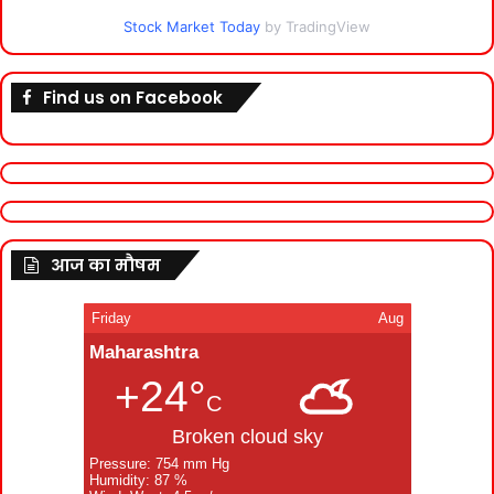
Stock Market Today
by TradingView
Find us on Facebook
आज का मौषम
Friday
Aug
Maharashtra
+24°
C
Broken cloud sky
Pressure: 754 mm Hg
Humidity: 87 %