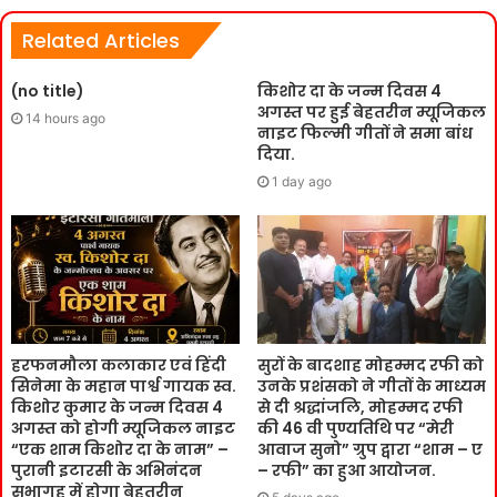
Related Articles
(no title)
किशोर दा के जन्म दिवस 4
अगस्त पर हुई बेहतरीन म्यूजिकल
14 hours ago
नाइट फिल्मी गीतों ने समा बांध
दिया.
1 day ago
हरफनमौला कलाकार एवं हिंदी
सुरों के बादशाह मोहम्मद रफी को
सिनेमा के महान पार्श्व गायक स्व.
उनके प्रशंसको ने गीतों के माध्यम
किशोर कुमार के जन्म दिवस 4
से दी श्रद्धांजलि, मोहम्मद रफी
अगस्त को होगी म्यूजिकल नाइट
की 46 वी पुण्यतिथि पर “मेरी
“एक शाम किशोर दा के नाम” –
आवाज सुनो” ग्रुप द्वारा “शाम – ए
पुरानी इटारसी के अभिनंदन
– रफी” का हुआ आयोजन.
सभागृह में होगा बेहतरीन