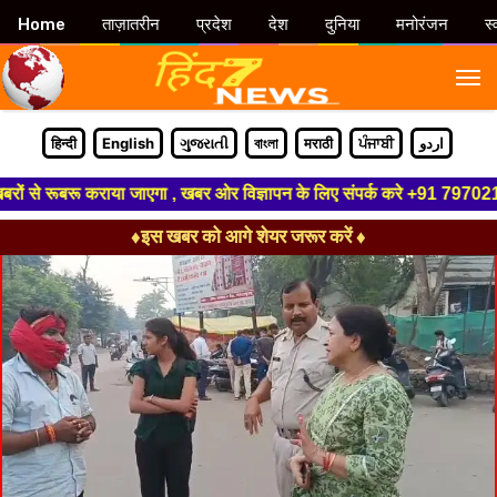
Home
ताज़ातरीन
प्रदेश
देश
दुनिया
मनोरंजन
स्
M
हिन्दी
English
ગુજરાતી
বাংলা
मराठी
ਪੰਜਾਬੀ
اردو
 से रूबरू कराया जाएगा , खबर ओर विज्ञापन के लिए संपर्क करे +91 7970211817 ,
♦इस खबर को आगे शेयर जरूर करें ♦