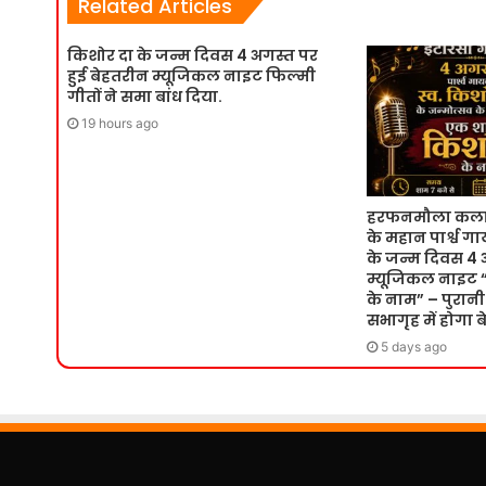
Related Articles
किशोर दा के जन्म दिवस 4 अगस्त पर
हुई बेहतरीन म्यूजिकल नाइट फिल्मी
गीतों ने समा बांध दिया.
19 hours ago
हरफनमौला कलाका
के महान पार्श्व 
के जन्म दिवस 4 
म्यूजिकल नाइट 
के नाम” – पुरान
सभागृह में होगा ब
5 days ago