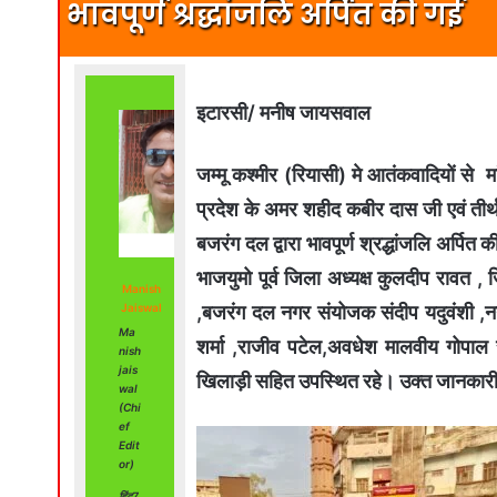
भावपूर्ण श्रद्धांजलि अर्पित की गई
इटारसी/ मनीष जायसवाल
जम्मू कश्मीर (रियासी) मे आतंकवादियों से मा
प्रदेश के अमर शहीद कबीर दास जी एवं तीर्थ
बजरंग दल द्वारा भावपूर्ण श्रद्धांजलि अर्पित
भाजयुमो पूर्व जिला अध्यक्ष कुलदीप रावत ,
Manish
,बजरंग दल नगर संयोजक संदीप यदुवंशी ,नग
Jaiswal
Ma
शर्मा ,राजीव पटेल,अवधेश मालवीय गोपाल र
nish
jais
खिलाड़ी सहित उपस्थित रहे। उक्त जानकारी श्र
wal
(Chi
ef
Edit
or)
हिंद7