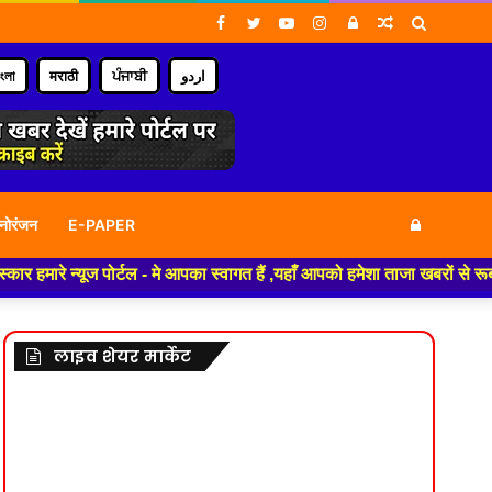
Facebook
Twitter
YouTube
Instagram
Log
Random
Search
In
Article
for
াংলা
मराठी
ਪੰਜਾਬੀ
اردو
Log
नोरंजन
E-PAPER
ज पोर्टल - मे आपका स्वागत हैं ,यहाँ आपको हमेशा ताजा खबरों से रूबरू कराया ज
In
लाइव शेयर मार्केट