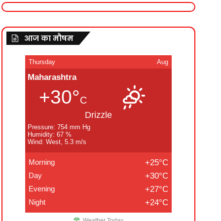
आज का मौषम
Thursday
Aug
Maharashtra
+30°
C
Drizzle
Pressure: 754 mm Hg
Humidity: 67 %
Wind: West, 5.3 m/s
Morning
+25°C
Day
+30°C
Evening
+27°C
Night
+24°C
Weather Today