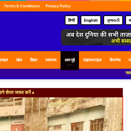
Terms & Conditions
Privacy Policy
हिन्दी
English
ગુજરાતી
ব
्राइम
खेल
शिक्षा
स्वास्थ्य
आम मुद्दे
लाइफस्टाइल
बिजनेस
म
नमस्कार हमारे न्यू
े शेयर जरूर करें ♦