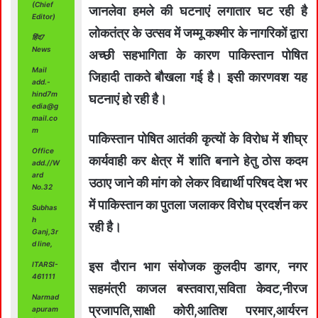
(Chief
जानलेवा हमले की घटनाएं लगातार घट रही है
Editor)
लोकतंत्र के उत्सव में जम्मू कश्मीर के नागरिकों द्वारा
हिंद7
News
अच्छी सहभागिता के कारण पाकिस्तान पोषित
Mail
जिहादी ताकते बौखला गई है। इसी कारणवश यह
add.-
hind7m
घटनाएं हो रही है।
edia@g
mail.co
m
पाकिस्तान पोषित आतंकी कृत्यों के विरोध में शीघ्र
Office
कार्यवाही कर क्षेत्र में शांति बनाने हेतु ठोस कदम
add.//W
ard
उठाए जाने की मांग को लेकर विद्यार्थी परिषद देश भर
No.32
में पाकिस्तान का पुतला जलाकर विरोध प्रदर्शन कर
Subhas
h
रही है।
Ganj,3r
d line,
इस दौरान भाग संयोजक कुलदीप डागर, नगर
ITARSI-
461111
सहमंत्री काजल बस्तवारा,सविता केवट,नीरज
Narmad
प्रजापति,साक्षी कोरी,आतिश परमार,आर्यरन
apuram