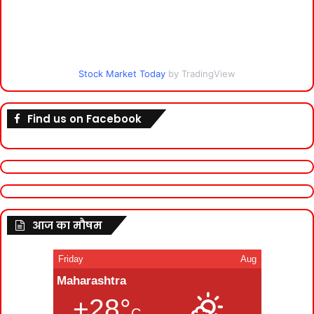
Stock Market Today
by TradingView
Find us on Facebook
आज का मौषम
Friday
Aug
Maharashtra
+28°
C