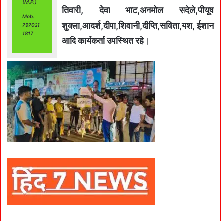
(M.P.)
तिवारी, देवा भाट,अनमोल सदेले,पीयूष
Mob.
शुक्ला,आदर्श,दीपा,शिवानी,दीप्ति,सविता,यश, ईशान
797021
1817
आदि कार्यकर्ता उपस्थित रहे।