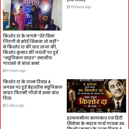
19 hours ago
किशोर दा के नगमे “तेरे बिना
जिंदगी से कोई शिकवा तो नहीं ”
ने किशोर दा की याद ताजा की,
किशोर कुमार की जयंती पर हुई
“म्यूजिकल नाइट” स्थानीय
गायको ने बांधा समां
4 hours ago
किशोर दा के जन्म दिवस 4
अगस्त पर हुई बेहतरीन म्यूजिकल
नाइट फिल्मी गीतों ने समा बांध
दिया.
2 days ago
हरफनमौला कलाकार एवं हिंदी
सिनेमा के महान पार्श्व गायक स्व.