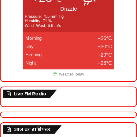
Drizzle
Pressure: 755 mm Hg
Humidity: 71 %
Wind: West, 6.9 m/s
Morning
+26°C
Day
+30°C
Evening
+29°C
Night
+25°C
Weather Today
Live FM Radio
आज का राशिफल