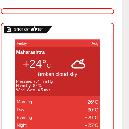
आज का मौषम
Friday
Aug
Maharashtra
+24°
C
Broken cloud sky
Pressure: 754 mm Hg
Humidity: 87 %
Wind: West, 4.5 m/s
Morning
+26°C
Day
+30°C
Evening
+29°C
Night
+25°C