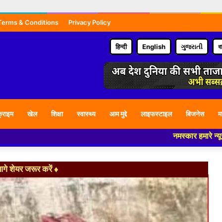
Terms & Conditions
Privacy Policy
हिन्दी
English
ગુજરાતી
ব
्राइम
खेल
शिक्षा
स्वास्थ्य
आम मुद्दे
लाइफस्टाइल
बिजनेस
म
नमस्कार हमारे न्यूज पोर्टल - मे आपका
े शेयर जरूर करें ♦