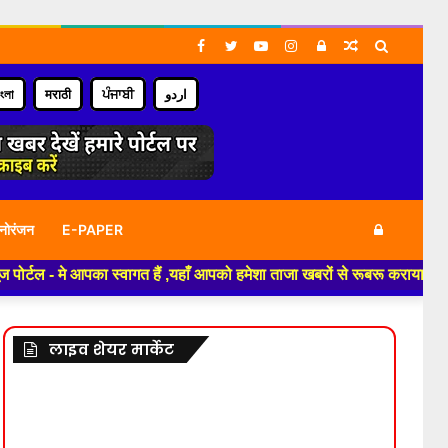
Facebook
Twitter
YouTube
Instagram
Log
Random
Search
In
Article
for
াংলা
मराठी
ਪੰਜਾਬੀ
اردو
Log
नोरंजन
E-PAPER
 स्वागत हैं ,यहाँ आपको हमेशा ताजा खबरों से रूबरू कराया जाएगा , खबर ओर विज्ञ
In
लाइव शेयर मार्केट