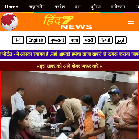
Home
ताज़ातरीन
प्रदेश
देश
दुनिया
मनोरंजन
स्
M
हिन्दी
English
ગુજરાતી
বাংলা
मराठी
ਪੰਜਾਬੀ
اردو
टल - मे आपका स्वागत हैं ,यहाँ आपको हमेशा ताजा खबरों से रूबरू कराया जाएगा , 
♦इस खबर को आगे शेयर जरूर करें ♦