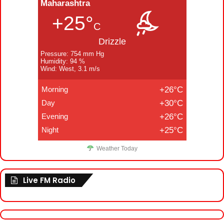
Maharashtra
+25°
C
Drizzle
Pressure: 754 mm Hg
Humidity: 94 %
Wind: West, 3.1 m/s
Morning
+26°C
Day
+30°C
Evening
+26°C
Night
+25°C
Weather Today
Live FM Radio