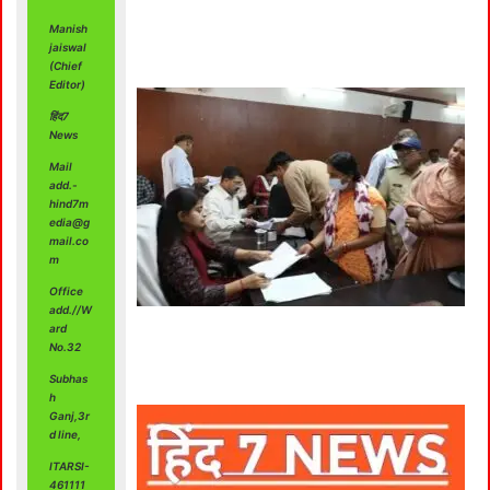
Manish
jaiswal
(Chief
Editor)
हिंद7
News
Mail
add.-
hind7m
edia@g
mail.co
m
Office
add.//W
ard
No.32
Subhas
h
Ganj,3r
d line,
ITARSI-
461111