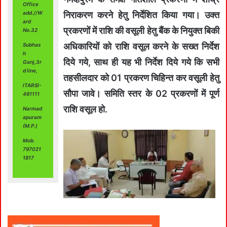
Office
निराकरण करने हेतु निर्देशित किया गया। उक्त
add.//W
ard
प्रकरणों में राशि की वसूली हेतु बैंक के नियुक्त बिकी
No.32
अधिकारियों को राशि वसूल करने के सख्त निर्देश
Subhas
h
दिये गये, साथ ही यह भी निर्देश दिये गये कि सभी
Ganj,3r
d line,
तहसीलदार को 01 प्रकरण चिहिन्त कर वसूली हेतु
ITARSI-
सौपा जावे। समिति स्तर के 02 प्रकरणों में पूर्ण
461111
राशि वसूल हो.
Narmad
apuram
(M.P.)
Mob.
797021
1817