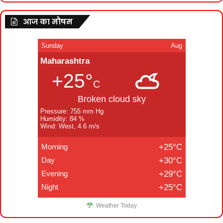
आज का मौषम
Sunday
Aug
Maharashtra
+25°
C
Broken cloud sky
Pressure: 755 mm Hg
Humidity: 84 %
Wind: West, 4.6 m/s
Morning
+25°C
Day
+30°C
Evening
+29°C
Night
+25°C
Weather Today