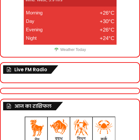
Morning
+26°C
Day
+30°C
Evening
+26°C
Night
+24°C
Weather Today
Live FM Radio
आज का राशिफल