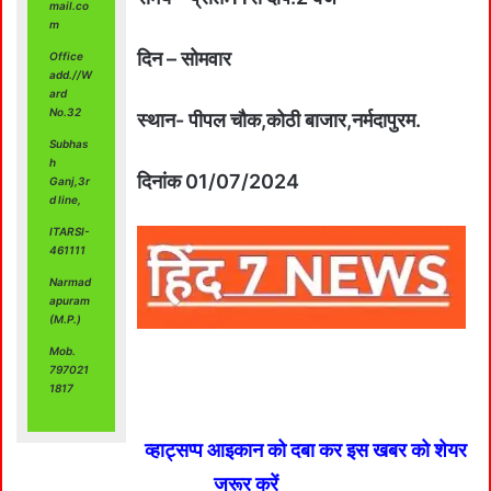
mail.co
m
दिन – सोमवार
Office
add.//W
ard
No.32
स्थान- पीपल चौक,कोठी बाजार,नर्मदापुरम.
Subhas
h
दिनांक 01/07/2024
Ganj,3r
d line,
ITARSI-
461111
Narmad
apuram
(M.P.)
Mob.
797021
1817
व्हाट्सप्प आइकान को दबा कर इस खबर को शेयर
जरूर करें