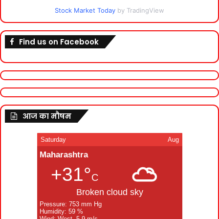
Stock Market Today
by TradingView
Find us on Facebook
आज का मौषम
Saturday
Aug
Maharashtra
+31°
C
Broken cloud sky
Pressure: 753 mm Hg
Humidity: 59 %
Wind: West, 5.9 m/s