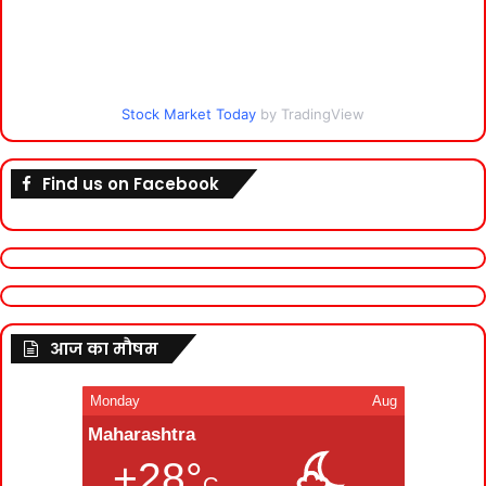
Stock Market Today
by TradingView
Find us on Facebook
आज का मौषम
Monday
Aug
Maharashtra
+28°
C