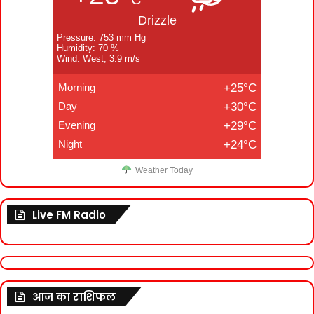
Drizzle
Pressure: 753 mm Hg
Humidity: 70 %
Wind: West, 3.9 m/s
Morning
+25°C
Day
+30°C
Evening
+29°C
Night
+24°C
Weather Today
Live FM Radio
आज का राशिफल