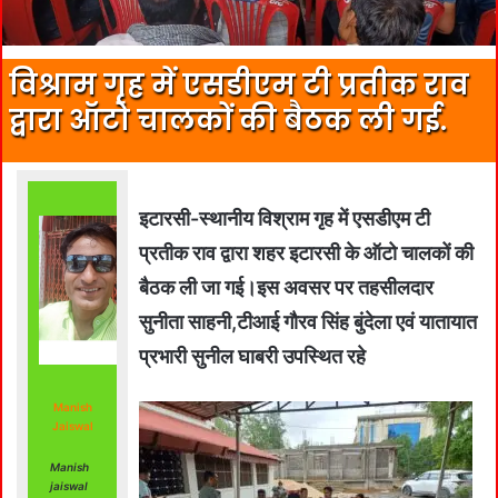
विश्राम गृह में एसडीएम टी प्रतीक राव
द्वारा ऑटो चालकों की बैठक ली गई.
इटारसी-स्थानीय विश्राम गृह में एसडीएम टी
प्रतीक राव द्वारा शहर इटारसी के ऑटो चालकों की
बैठक ली जा गई।इस अवसर पर तहसीलदार
सुनीता साहनी,टीआई गौरव सिंह बुंदेला एवं यातायात
प्रभारी सुनील घाबरी उपस्थित रहे
Manish
Jaiswal
Manish
jaiswal