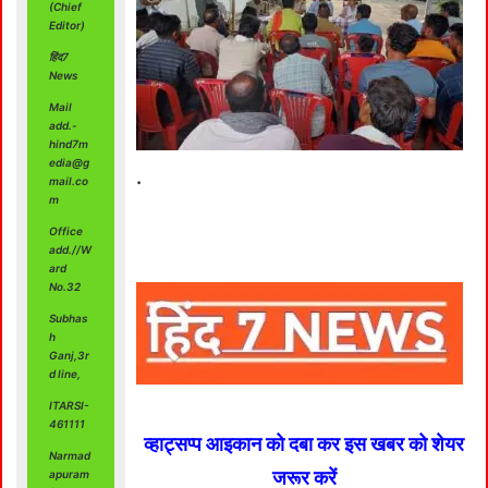
(Chief
Editor)
हिंद7
News
Mail
add.-
hind7m
edia@g
.
mail.co
m
Office
add.//W
ard
No.32
Subhas
h
Ganj,3r
d line,
ITARSI-
461111
व्हाट्सप्प आइकान को दबा कर इस खबर को शेयर
Narmad
जरूर करें
apuram