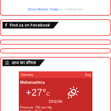
Stock Market Today
by TradingView
Find us on Facebook
आज का मौषम
Saturday
Aug
Maharashtra
+27°
C
Drizzle
Pressure: 756 mm Hg