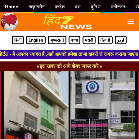
Home
ताज़ातरीन
प्रदेश
देश
दुनिया
मनोरंजन
स्
M
हिन्दी
English
ગુજરાતી
বাংলা
मराठी
ਪੰਜਾਬੀ
اردو
- मे आपका स्वागत हैं ,यहाँ आपको हमेशा ताजा खबरों से रूबरू कराया जाएगा , खब
♦इस खबर को आगे शेयर जरूर करें ♦