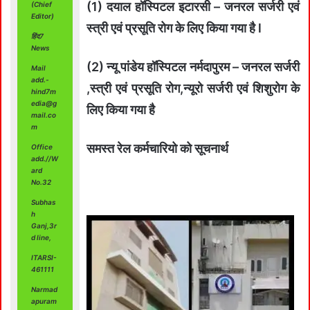
(1) दयाल हॉस्पिटल इटारसी – जनरल सर्जरी एवं
(Chief
Editor)
स्त्री एवं प्रसूति रोग के लिए किया गया है l
हिंद7
News
(2) न्यू पांडेय हॉस्पिटल नर्मदापुरम – जनरल सर्जरी
Mail
add.-
,स्त्री एवं प्रसूति रोग,न्यूरो सर्जरी एवं शिशुरोग के
hind7m
edia@g
लिए किया गया है
mail.co
m
समस्त रेल कर्मचारियो को सूचनार्थ
Office
add.//W
ard
No.32
Subhas
h
Ganj,3r
d line,
ITARSI-
461111
Narmad
apuram