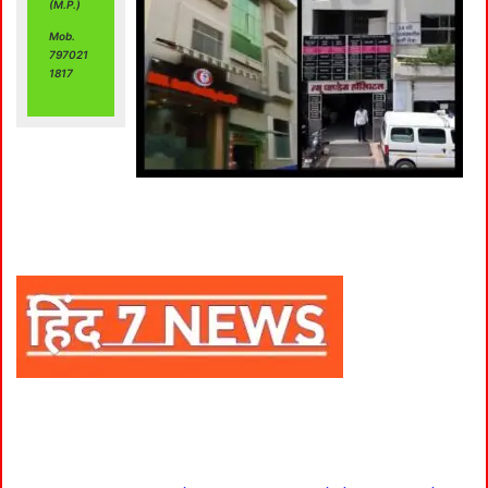
(M.P.)
Mob.
797021
1817