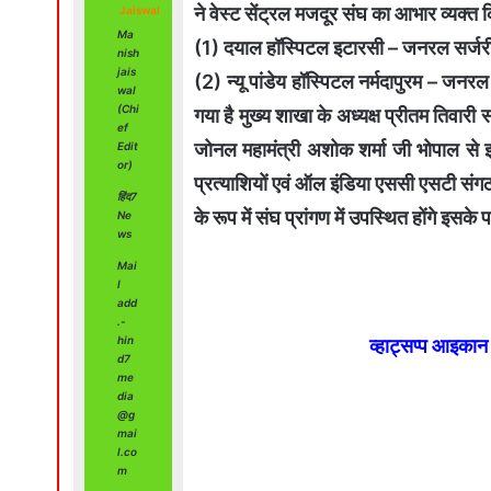
ने वेस्ट सेंट्रल मजदूर संघ का आभार व्यक्त 
Jaiswal
Ma
(1) दयाल हॉस्पिटल इटारसी – जनरल सर्जरी एव
nish
jais
(2) न्यू पांडेय हॉस्पिटल नर्मदापुरम – जनरल स
wal
(Chi
गया है मुख्य शाखा के अध्यक्ष प्रीतम तिवा
ef
जोनल महामंत्री अशोक शर्मा जी भोपाल से इट
Edit
or)
प्रत्याशियों एवं ऑल इंडिया एससी एसटी संगठन
हिंद7
के रूप में संघ प्रांगण में उपस्थित होंगे इसके 
Ne
ws
Mai
l
add
.-
hin
व्हाट्सप्प आइका
d7
me
dia
@g
mai
l.co
m