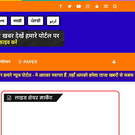
Facebook
Twitter
YouTube
Instagram
Log
Random
Search
In
Article
for
াংলা
मराठी
ਪੰਜਾਬੀ
اردو
Log
नोरंजन
E-PAPER
ज पोर्टल - मे आपका स्वागत हैं ,यहाँ आपको हमेशा ताजा खबरों से रूबरू कराया ज
In
लाइव शेयर मार्केट