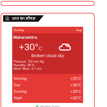
आज का मौषम
Sunday
Aug
Maharashtra
+30°
C
Broken cloud sky
Pressure: 752 mm Hg
Humidity: 68 %
Wind: West, 4.7 m/s
Morning
+25°C
Day
+30°C
Evening
+29°C
Night
+26°C
Weather Today