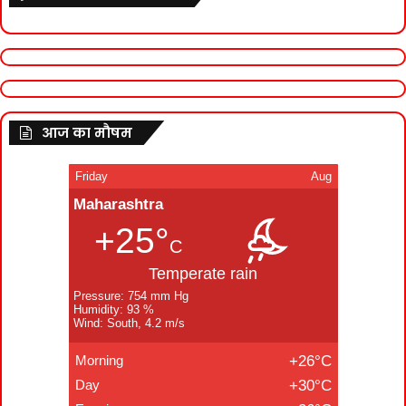
आज का मौषम
Friday
Aug
Maharashtra
+25°
C
Temperate rain
Pressure: 754 mm Hg
Humidity: 93 %
Wind: South, 4.2 m/s
Morning
+26°C
Day
+30°C