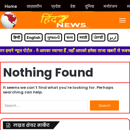
Home
ताज़ातरीन
प्रदेश
देश
दुनिया
मनोरंजन
स्
M
हिन्दी
English
ગુજરાતી
বাংলা
मराठी
ਪੰਜਾਬੀ
اردو
हमारे न्यूज पोर्टल - मे आपका स्वागत हैं ,यहाँ आपको हमेशा ताजा खबरों से रूब
Nothing Found
It seems we can’t find what you’re looking for. Perhaps
searching can help.
Search
for:
लाइव शेयर मार्केट