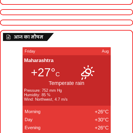
आज का मौषम
Friday
Aug
Maharashtra
+27°
C
Temperate rain
Pressure: 752 mm Hg
Humidity: 85 %
Wind: Northwest, 4.7 m/s
Morning
+26°C
Day
+30°C
Evening
+26°C