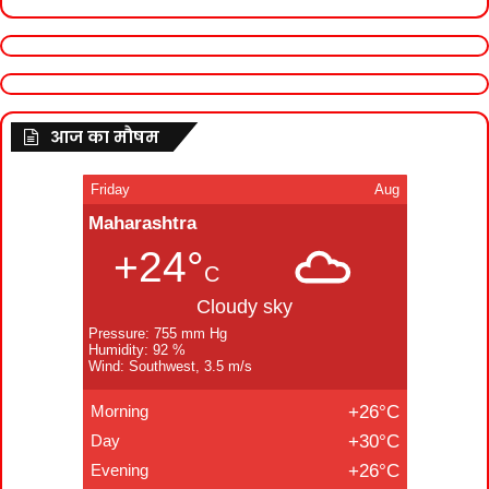
आज का मौषम
Friday
Aug
Maharashtra
+24°
C
Cloudy sky
Pressure: 755 mm Hg
Humidity: 92 %
Wind: Southwest, 3.5 m/s
Morning
+26°C
Day
+30°C
Evening
+26°C