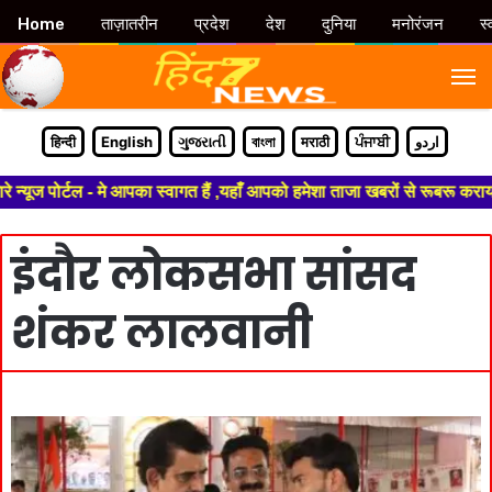
Home
ताज़ातरीन
प्रदेश
देश
दुनिया
मनोरंजन
स्
M
हिन्दी
English
ગુજરાતી
বাংলা
मराठी
ਪੰਜਾਬੀ
اردو
्यूज पोर्टल - मे आपका स्वागत हैं ,यहाँ आपको हमेशा ताजा खबरों से रूबरू कराया
इंदौर लोकसभा सांसद
शंकर लालवानी