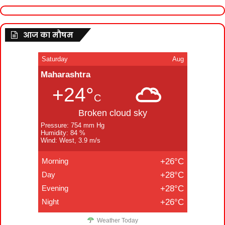
आज का मौषम
Saturday
Aug
Maharashtra
+24°
C
Broken cloud sky
Pressure: 754 mm Hg
Humidity: 84 %
Wind: West, 3.9 m/s
Morning
+26°C
Day
+28°C
Evening
+28°C
Night
+26°C
Weather Today