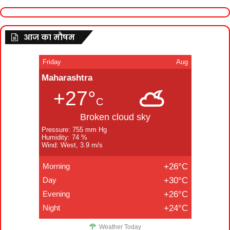
आज का मौषम
Friday
Aug
Maharashtra
+27°
C
Broken cloud sky
Pressure: 755 mm Hg
Humidity: 74 %
Wind: West, 3.9 m/s
Morning
+26°C
Day
+30°C
Evening
+26°C
Night
+24°C
Weather Today