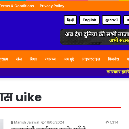
Terms & Conditions
Privacy Policy
हिन्दी
English
ગુજરાતી
ব
्राइम
खेल
शिक्षा
स्वास्थ्य
आम मुद्दे
लाइफस्टाइल
बिजनेस
म
नमस्कार हमारे न्यूज प
गादास uike
Manish Jaiswal
16/06/2024
1,314