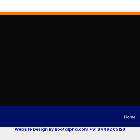
Home
Website Design By Bootalpha.com +91 84482 65129