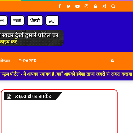
Facebook
Twitter
YouTube
Instagram
Log
Random
Search
In
Article
for
াংলা
मराठी
ਪੰਜਾਬੀ
اردو
Log
नोरंजन
E-PAPER
ोर्टल - मे आपका स्वागत हैं ,यहाँ आपको हमेशा ताजा खबरों से रूबरू कराया जाएग
In
लाइव शेयर मार्केट