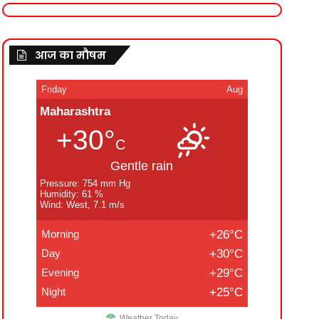
आज का मौषम
Friday
Aug
Maharashtra
+30°
C
Gentle rain
Pressure: 754 mm Hg
Humidity: 61 %
Wind: West, 7.1 m/s
Morning
+26°C
Day
+30°C
Evening
+29°C
Night
+25°C
Weather Today