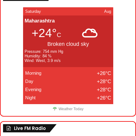
Saturday
Aug
Maharashtra
+24°
C
Broken cloud sky
Pressure: 754 mm Hg
Humidity: 84 %
Wind: West, 3.9 m/s
Morning
+26°C
Day
+28°C
Evening
+28°C
Night
+26°C
Weather Today
Live FM Radio