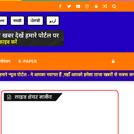
Facebook
Twitter
YouTube
Instagram
Log
Random
Search
In
Article
for
াংলা
मराठी
ਪੰਜਾਬੀ
اردو
Log
नोरंजन
E-PAPER
ूज पोर्टल - मे आपका स्वागत हैं ,यहाँ आपको हमेशा ताजा खबरों से रूबरू कराया 
In
लाइव शेयर मार्केट