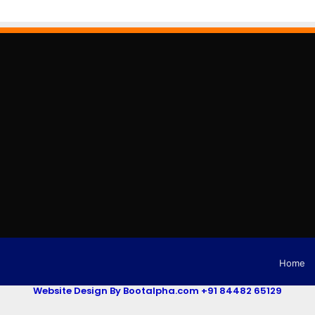
Home
Website Design By Bootalpha.com +91 84482 65129