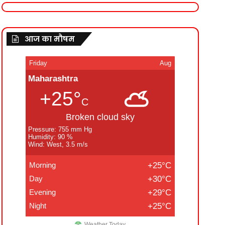
आज का मौषम
Friday
Aug
Maharashtra
+25°
C
Broken cloud sky
Pressure: 755 mm Hg
Humidity: 90 %
Wind: West, 3.5 m/s
Morning
+25°C
Day
+30°C
Evening
+29°C
Night
+25°C
Weather Today