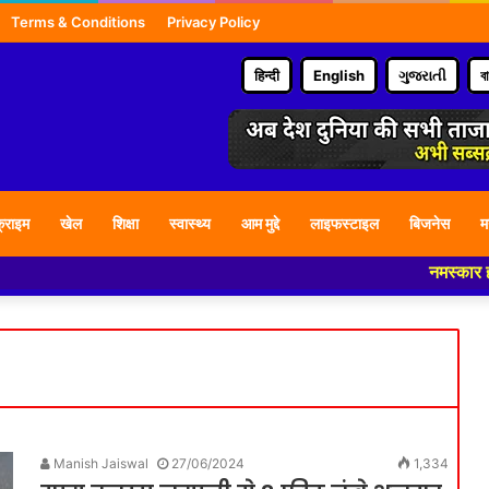
Terms & Conditions
Privacy Policy
हिन्दी
English
ગુજરાતી
ব
्राइम
खेल
शिक्षा
स्वास्थ्य
आम मुद्दे
लाइफस्टाइल
बिजनेस
म
नमस्कार हमारे न्य
Manish Jaiswal
27/06/2024
1,334