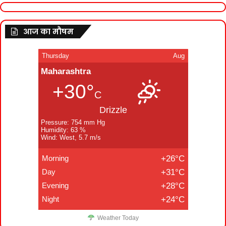
आज का मौषम
Thursday
Aug
Maharashtra
+30°
C
Drizzle
Pressure: 754 mm Hg
Humidity: 63 %
Wind: West, 5.7 m/s
Morning
+26°C
Day
+31°C
Evening
+28°C
Night
+24°C
Weather Today