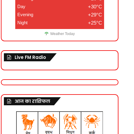
Day
+30°C
Evening
+29°C
Night
+25°C
Weather Today
Live FM Radio
आज का राशिफल