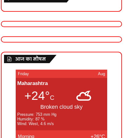
आज का मौषम
Friday
Aug
Maharashtra
+24°
C
Broken cloud sky
Pressure: 753 mm Hg
Humidity: 87 %
Wind: West, 4.6 m/s
Morning
+26°C