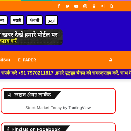
Facebook
Twitter
YouTube
Instagram
Log
Random
Search
In
Article
for
াংলা
मराठी
ਪੰਜਾਬੀ
اردو
Log
नोरंजन
E-PAPER
्क करे +91 7970211817 ,हमारे यूट्यूब चैनल को सबस्क्राइब करें, साथ मे हमारे
In
लाइव शेयर मार्केट
Stock Market Today
by TradingView
Find us on Facebook