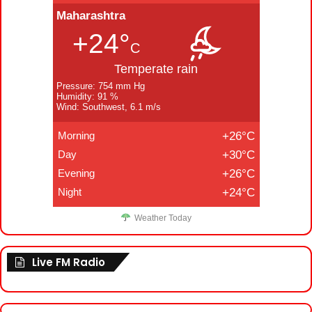
Maharashtra
+24°
C
Temperate rain
Pressure: 754 mm Hg
Humidity: 91 %
Wind: Southwest, 6.1 m/s
Morning
+26°C
Day
+30°C
Evening
+26°C
Night
+24°C
Weather Today
Live FM Radio