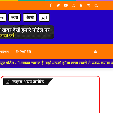
Facebook
Twitter
YouTube
Instagram
Log
Random
Search
In
Article
for
াংলা
मराठी
ਪੰਜਾਬੀ
اردو
Log
नोरंजन
E-PAPER
र्टल - मे आपका स्वागत हैं ,यहाँ आपको हमेशा ताजा खबरों से रूबरू कराया जाएगा 
In
लाइव शेयर मार्केट