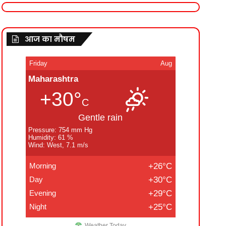
आज का मौषम
Friday
Aug
Maharashtra
+30°
C
Gentle rain
Pressure: 754 mm Hg
Humidity: 61 %
Wind: West, 7.1 m/s
Morning
+26°C
Day
+30°C
Evening
+29°C
Night
+25°C
Weather Today