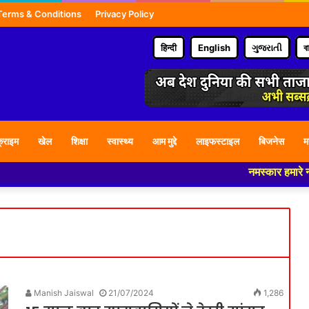
Terms & Conditions
Privacy Policy
हिन्दी
English
ગુજરાતી
ব
्राइम
खेल
शिक्षा
स्वास्थ्य
आम मुद्दे
लाइफस्टाइल
बिजनेस
म
नमस्कार हमारे न्यूज पो
Manish Jaiswal
21/07/2024
1,286