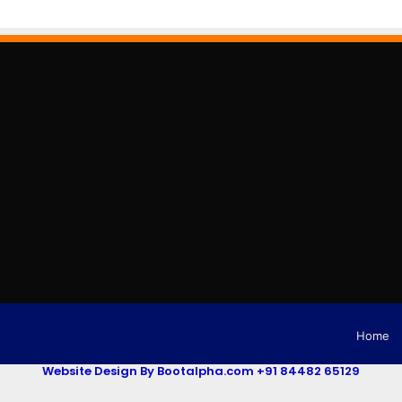
Home
Website Design By Bootalpha.com +91 84482 65129