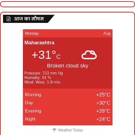
आज का मौषम
Monday
Aug
Maharashtra
+31°
C
Broken cloud sky
Pressure: 753 mm Hg
Humidity: 61 %
Wind: West, 5.9 m/s
Morning
+25°C
Day
+30°C
Evening
+28°C
Night
+24°C
Weather Today