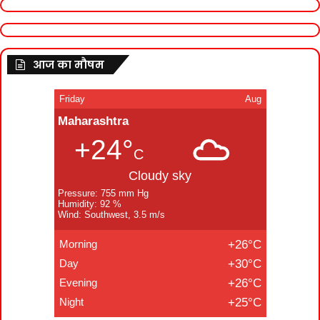
आज का मौषम
Friday
Aug
Maharashtra
+24°
C
Cloudy sky
Pressure: 755 mm Hg
Humidity: 92 %
Wind: Southwest, 3.5 m/s
Morning
+26°C
Day
+30°C
Evening
+26°C
Night
+25°C