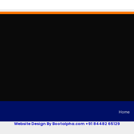
Home
Website Design By Bootalpha.com +91 84482 65129