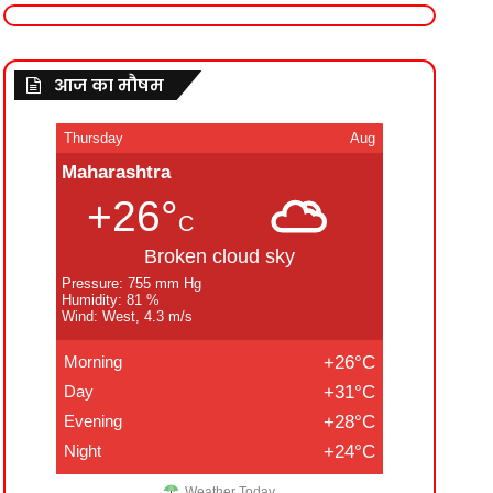
आज का मौषम
Thursday
Aug
Maharashtra
+26°
C
Broken cloud sky
Pressure: 755 mm Hg
Humidity: 81 %
Wind: West, 4.3 m/s
Morning
+26°C
Day
+31°C
Evening
+28°C
Night
+24°C
Weather Today