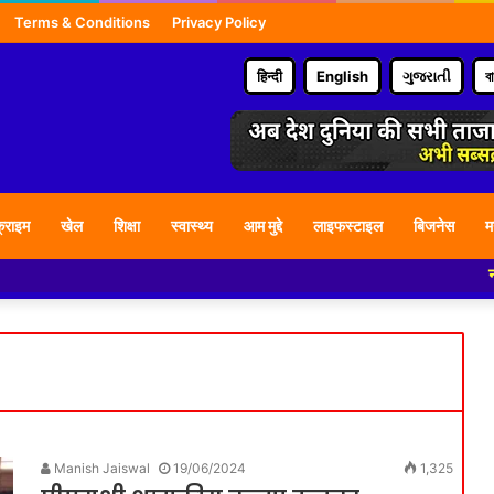
Terms & Conditions
Privacy Policy
हिन्दी
English
ગુજરાતી
ব
्राइम
खेल
शिक्षा
स्वास्थ्य
आम मुद्दे
लाइफस्टाइल
बिजनेस
म
नमस्कार ह
Manish Jaiswal
19/06/2024
1,325