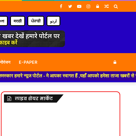
Facebook
Twitter
YouTube
Instagram
Log
Random
Search
In
Article
for
াংলা
मराठी
ਪੰਜਾਬੀ
اردو
Log
नोरंजन
E-PAPER
मारे न्यूज पोर्टल - मे आपका स्वागत हैं ,यहाँ आपको हमेशा ताजा खबरों से रूबर
In
लाइव शेयर मार्केट