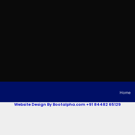
Home
Website Design By Bootalpha.com +91 84482 65129