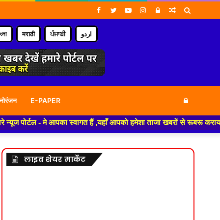
Facebook
Twitter
YouTube
Instagram
Log
Random
Search
In
Article
for
াংলা
मराठी
ਪੰਜਾਬੀ
اردو
Log
नोरंजन
E-PAPER
मे आपका स्वागत हैं ,यहाँ आपको हमेशा ताजा खबरों से रूबरू कराया जाएगा , खबर 
In
लाइव शेयर मार्केट