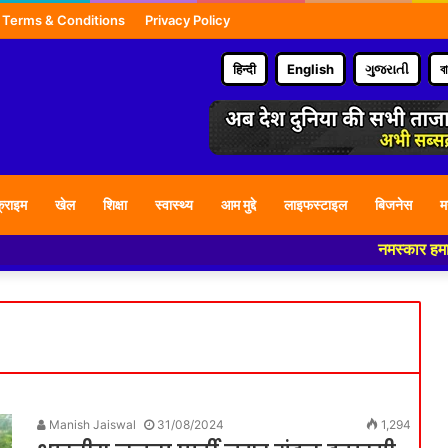
Terms & Conditions
Privacy Policy
हिन्दी
English
ગુજરાતી
ব
्राइम
खेल
शिक्षा
स्वास्थ्य
आम मुद्दे
लाइफस्टाइल
बिजनेस
म
नमस्कार हमारे न्यूज पोर्टल - 
Manish Jaiswal
31/08/2024
1,294