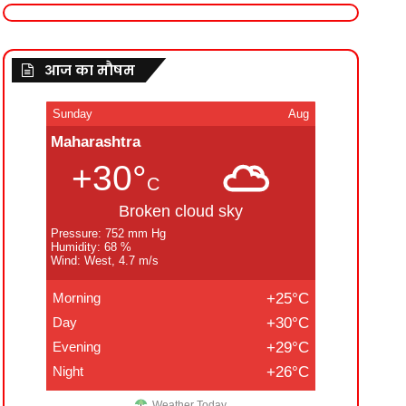
आज का मौषम
Sunday
Aug
Maharashtra
+30°
C
Broken cloud sky
Pressure: 752 mm Hg
Humidity: 68 %
Wind: West, 4.7 m/s
Morning
+25°C
Day
+30°C
Evening
+29°C
Night
+26°C
Weather Today