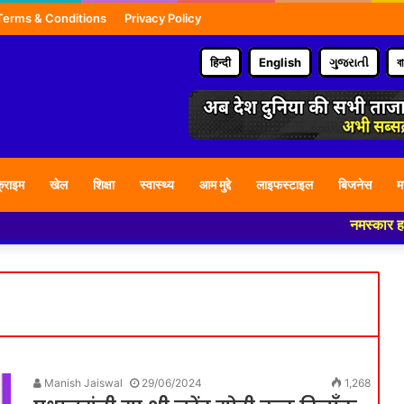
Terms & Conditions
Privacy Policy
हिन्दी
English
ગુજરાતી
ব
्राइम
खेल
शिक्षा
स्वास्थ्य
आम मुद्दे
लाइफस्टाइल
बिजनेस
म
नमस्कार हमारे न्यू
Manish Jaiswal
29/06/2024
1,268