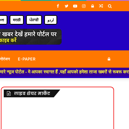
Facebook
Twitter
YouTube
Instagram
Log
Random
Search
In
Article
for
াংলা
मराठी
ਪੰਜਾਬੀ
اردو
Log
नोरंजन
E-PAPER
ज पोर्टल - मे आपका स्वागत हैं ,यहाँ आपको हमेशा ताजा खबरों से रूबरू कराया ज
In
लाइव शेयर मार्केट