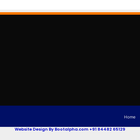
Home
Website Design By Bootalpha.com +91 84482 65129