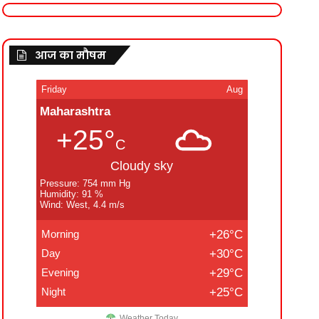
आज का मौषम
Friday
Aug
Maharashtra
+25°
C
Cloudy sky
Pressure: 754 mm Hg
Humidity: 91 %
Wind: West, 4.4 m/s
Morning
+26°C
Day
+30°C
Evening
+29°C
Night
+25°C
Weather Today