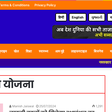
Terms & Conditions
Privacy Policy
हिन्दी
English
ગુજરાતી
ব
्राइम
खेल
शिक्षा
स्वास्थ्य
आम मुद्दे
लाइफस्टाइल
बिजनेस
म
नमस्कार हमारे न्यू
न योजना
Manish Jaiswal
25/07/2024
1,291