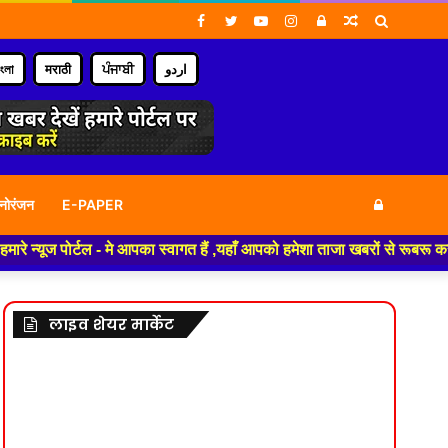
Facebook
Twitter
YouTube
Instagram
Log
Random
Search
In
Article
for
াংলা
मराठी
ਪੰਜਾਬੀ
اردو
Log
नोरंजन
E-PAPER
ज पोर्टल - मे आपका स्वागत हैं ,यहाँ आपको हमेशा ताजा खबरों से रूबरू कराया ज
In
लाइव शेयर मार्केट