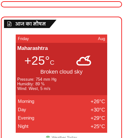
आज का मौषम
Friday
Aug
Maharashtra
+25°
C
Broken cloud sky
Pressure: 754 mm Hg
Humidity: 89 %
Wind: West, 5 m/s
Morning
+26°C
Day
+30°C
Evening
+29°C
Night
+25°C
Weather Today