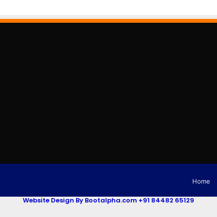
Home
Website Design By Bootalpha.com +91 84482 65129