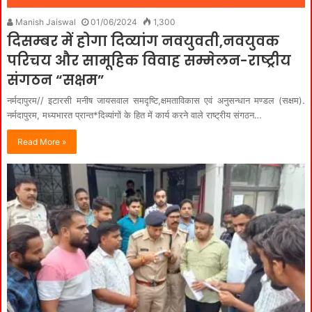
Manish Jaiswal
01/06/2024
1,300
दिसम्बर में होगा दिव्यांग नवयुवती,नवयुवक
परिचय और सामूहिक विवाह सम्मेलन-राष्ट्रीय
संगठन “सक्षम”
नर्मदापुरम// इटारसी मनीष जायसवाल समदृष्टि,क्षमताविकास एवं अनुसन्धान मण्डल (सक्षम).
नर्मदापुरम, मध्यभारत प्रान्त*दिव्यांगों के हित में कार्य करने वाले राष्ट्रीय संगठन…
Read More »