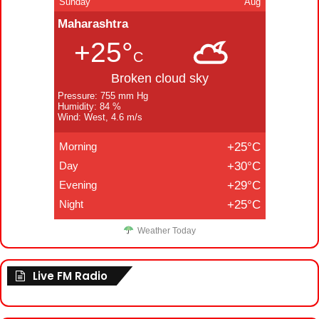
Sunday
Aug
Maharashtra
+25°
C
Broken cloud sky
Pressure: 755 mm Hg
Humidity: 84 %
Wind: West, 4.6 m/s
Morning
+25°C
Day
+30°C
Evening
+29°C
Night
+25°C
Weather Today
Live FM Radio