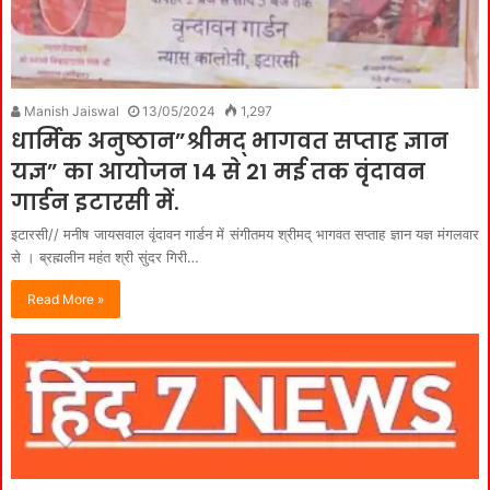
Manish Jaiswal
13/05/2024
1,297
धार्मिक अनुष्ठान”श्रीमद् भागवत सप्ताह ज्ञान
यज्ञ” का आयोजन 14 से 21 मई तक वृंदावन
गार्डन इटारसी में.
इटारसी// मनीष जायसवाल वृंदावन गार्डन में संगीतमय श्रीमद् भागवत सप्ताह ज्ञान यज्ञ मंगलवार
से‌ । ब्रह्मलीन महंत श्री सुंदर गिरी…
Read More »