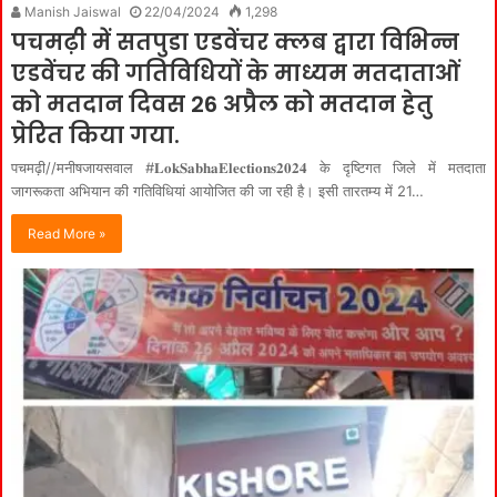
Manish Jaiswal
22/04/2024
1,298
पचमढ़ी में सतपुडा एडवेंचर क्लब द्वारा विभिन्न
एडवेंचर की गतिविधियों के माध्यम मतदाताओं
को मतदान दिवस 26 अप्रैल को मतदान हेतु
प्रेरित किया गया.
पचमढ़ी//मनीषजायसवाल #𝐋𝐨𝐤𝐒𝐚𝐛𝐡𝐚𝐄𝐥𝐞𝐜𝐭𝐢𝐨𝐧𝐬𝟐𝟎𝟐𝟒 के दृष्टिगत जिले में मतदाता
जागरूकता अभियान की गतिविधियां आयोजित की जा रही है। इसी तारतम्य में 21…
Read More »