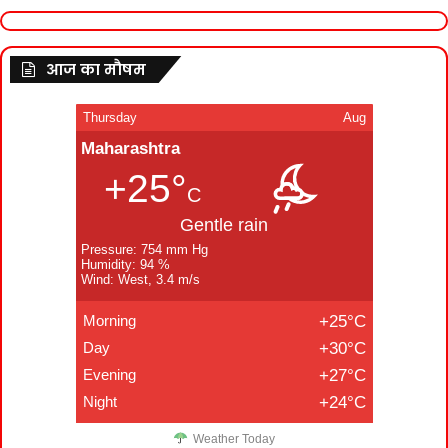
आज का मौषम
Thursday
Aug
Maharashtra
+25°
C
Gentle rain
Pressure: 754 mm Hg
Humidity: 94 %
Wind: West, 3.4 m/s
Morning
+25°C
Day
+30°C
Evening
+27°C
Night
+24°C
Weather Today