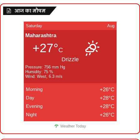
आज का मौषम
Saturday
Aug
Maharashtra
+27°
C
Drizzle
Pressure: 756 mm Hg
Humidity: 75 %
Wind: West, 6.3 m/s
Morning
+26°C
Day
+28°C
Evening
+28°C
Night
+26°C
Weather Today