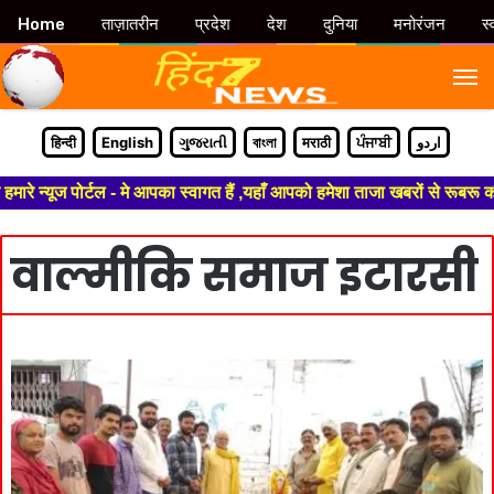
Home
ताज़ातरीन
प्रदेश
देश
दुनिया
मनोरंजन
स्
M
हिन्दी
English
ગુજરાતી
বাংলা
मराठी
ਪੰਜਾਬੀ
اردو
रे न्यूज पोर्टल - मे आपका स्वागत हैं ,यहाँ आपको हमेशा ताजा खबरों से रूबरू क
वाल्मीकि समाज इटारसी