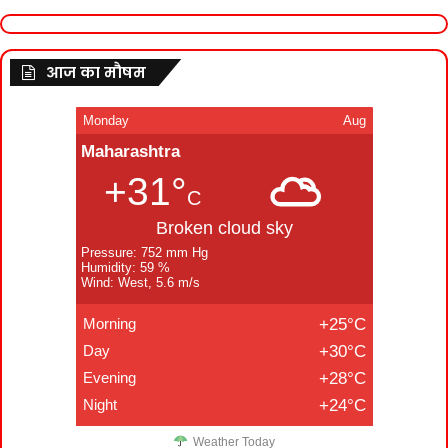
आज का मौषम
Monday
Aug
Maharashtra
+31°
C
Broken cloud sky
Pressure: 752 mm Hg
Humidity: 59 %
Wind: West, 5.6 m/s
Morning
+25°C
Day
+30°C
Evening
+28°C
Night
+24°C
Weather Today