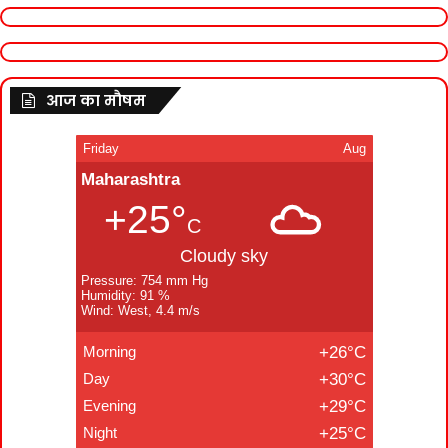
आज का मौषम
Friday
Aug
Maharashtra
+25°
C
Cloudy sky
Pressure: 754 mm Hg
Humidity: 91 %
Wind: West, 4.4 m/s
Morning
+26°C
Day
+30°C
Evening
+29°C
Night
+25°C