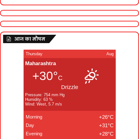
आज का मौषम
Thursday
Aug
Maharashtra
+30°
C
Drizzle
Pressure: 754 mm Hg
Humidity: 63 %
Wind: West, 5.7 m/s
Morning
+26°C
Day
+31°C
Evening
+28°C