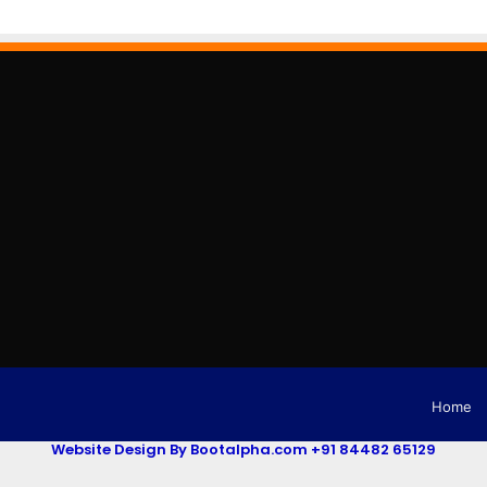
Home
Website Design By Bootalpha.com +91 84482 65129