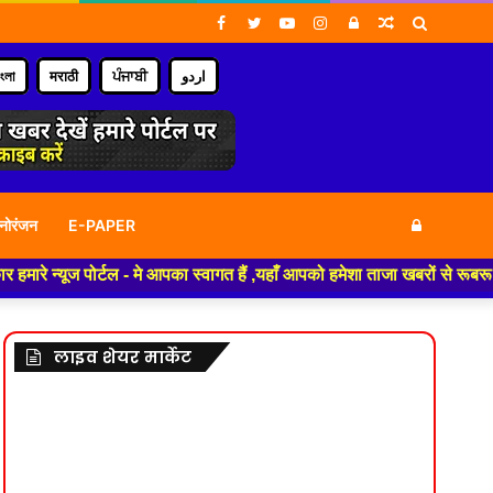
Facebook
Twitter
YouTube
Instagram
Log
Random
Search
In
Article
for
াংলা
मराठी
ਪੰਜਾਬੀ
اردو
Log
नोरंजन
E-PAPER
न्यूज पोर्टल - मे आपका स्वागत हैं ,यहाँ आपको हमेशा ताजा खबरों से रूबरू करा
In
लाइव शेयर मार्केट