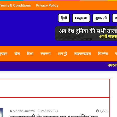
Terms & Conditions
Privacy Policy
हिन्दी
English
ગુજરાતી
ব
्राइम
खेल
शिक्षा
स्वास्थ्य
आम मुद्दे
लाइफस्टाइल
बिजनेस
म
नमस्कार हमारे 
Manish Jaiswal
25/08/2024
1,278