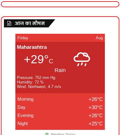
आज का मौषम
Friday
Aug
Maharashtra
+29°
C
Rain
Pressure: 752 mm Hg
Humidity: 72 %
Wind: Northwest, 4.7 m/s
Morning
+26°C
Day
+30°C
Evening
+26°C
Night
+25°C
Weather Today