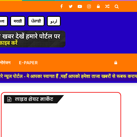
Facebook
Twitter
YouTube
Instagram
Log
Random
Search
In
Article
for
াংলা
मराठी
ਪੰਜਾਬੀ
اردو
Log
नोरंजन
E-PAPER
र्टल - मे आपका स्वागत हैं ,यहाँ आपको हमेशा ताजा खबरों से रूबरू कराया जाएगा 
In
लाइव शेयर मार्केट