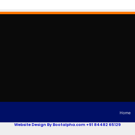
Home
Website Design By Bootalpha.com +91 84482 65129