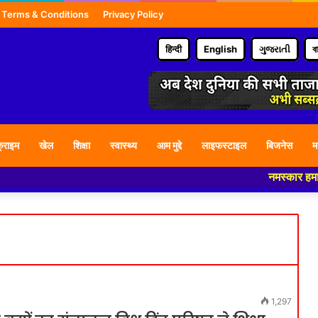
Terms & Conditions
Privacy Policy
हिन्दी
English
ગુજરાતી
ব
्राइम
खेल
शिक्षा
स्वास्थ्य
आम मुद्दे
लाइफस्टाइल
बिजनेस
म
नमस्कार हमारे न्यूज पो
1,297