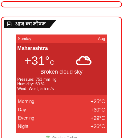
आज का मौषम
Sunday
Aug
Maharashtra
+31°
C
Broken cloud sky
Pressure: 753 mm Hg
Humidity: 60 %
Wind: West, 5.5 m/s
Morning
+25°C
Day
+30°C
Evening
+29°C
Night
+26°C
Weather Today