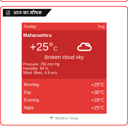
आज का मौषम
Sunday
Aug
Maharashtra
+25°
C
Broken cloud sky
Pressure: 756 mm Hg
Humidity: 84 %
Wind: West, 4.8 m/s
Morning
+25°C
Day
+30°C
Evening
+29°C
Night
+25°C
Weather Today