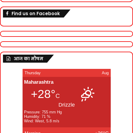
Find us on Facebook
आज का मौषम
Thursday
Aug
Maharashtra
+28°
C
Drizzle
Pressure: 755 mm Hg
Humidity: 71 %
Wind: West, 5.8 m/s