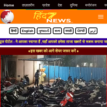
Home
ताज़ातरीन
प्रदेश
देश
दुनिया
मनोरंजन
स्
M
हिन्दी
English
ગુજરાતી
বাংলা
मराठी
ਪੰਜਾਬੀ
اردو
र्टल - मे आपका स्वागत हैं ,यहाँ आपको हमेशा ताजा खबरों से रूबरू कराया जाएगा
♦इस खबर को आगे शेयर जरूर करें ♦