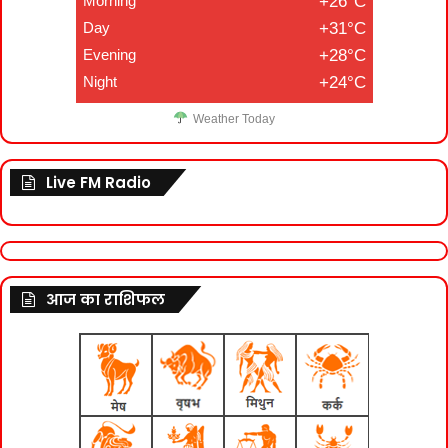
Morning
+26°C
Day
+31°C
Evening
+28°C
Night
+24°C
Weather Today
Live FM Radio
आज का राशिफल