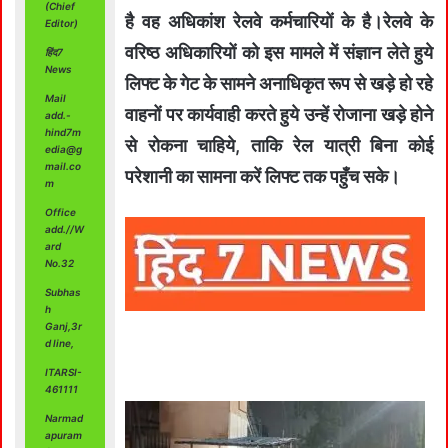
(Chief
है वह अधिकांश रेलवे कर्मचारियों के है।रेलवे के
Editor)
वरिष्ठ अधिकारियों को इस मामले में संज्ञान लेते हुये
हिंद7
News
लिफ्ट के गेट के सामने अनाधिकृत रूप से खड़े हो रहे
Mail
वाहनों पर कार्यवाही करते हुये उन्हें रोजाना खड़े होने
add.-
hind7m
से रोकना चाहिये, ताकि रेल यात्री बिना कोई
edia@g
mail.co
परेशानी का सामना करें लिफ्ट तक पहुँच सके।
m
Office
add.//W
ard
No.32
Subhas
h
Ganj,3r
d line,
ITARSI-
461111
Narmad
apuram