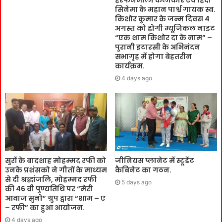
हरफनमौला कलाकार एवं हिंदी
सिनेमा के महान पार्श्व गायक स्व.
किशोर कुमार के जन्म दिवस 4
अगस्त को होगी म्यूजिकल नाइट
“एक शाम किशोर दा के नाम” –
पुरानी इटारसी के अभिनंदन
सभागृह में होगा बेहतरीन
कार्यक्रम.
4 days ago
सुरों के बादशाह मोहम्मद रफी को
जीनियस प्लानेट में स्टूडेंट
उनके प्रशंसको ने गीतों के माध्यम
कैबिनेट का गठन.
से दी श्रद्धांजलि, मोहम्मद रफी
5 days ago
की 46 वी पुण्यतिथि पर “मेरी
आवाज सुनो” ग्रुप द्वारा “शाम – ए
– रफी” का हुआ आयोजन.
4 days ago